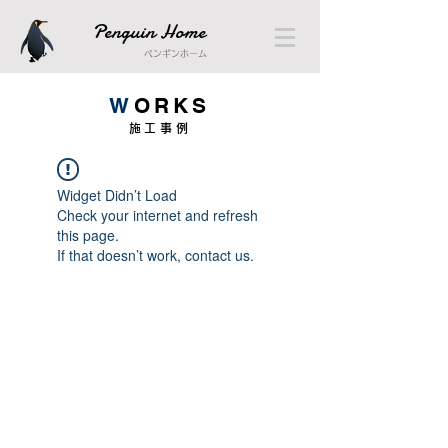
Penguin Home
ペンギンホーム
W
ORKS
施工事例
Widget Didn’t Load
Check your internet and refresh
this page.
If that doesn’t work, contact us.