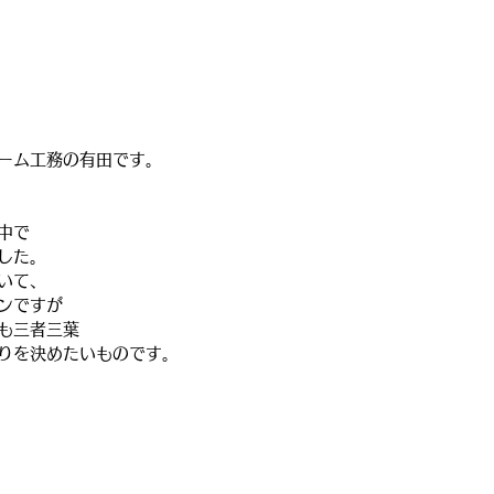
ーム工務の有田です。
中で
した。
いて、
ンですが
も三者三葉
りを決めたいものです。