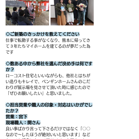
◇ご新築のきっかけを教えてください
仕事で転勤する事がなくなり、熊本に帰ってき
て３年たちマイホームを建てるのが夢だった為
です
◇数ある中から弊社を選んだ決め手は何です
か？
ローコスト住宅といいながらも、他社とはちが
い造りもキレイで、ペンギンホームさんのこだ
わりが展示場を見させて頂いた時に感じたので
「ぜひお願いしたい」と思いました。
◇担当営業や職人の印象・対応はいかがでし
たか？
営業：宮下
現場職人：開さん
良い事ばかり言って下さるだけではなく「〇〇
なので～したほうが絶対いいと思います」など