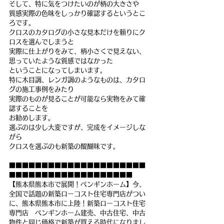
そして、特に気をつけたいのが柄の大きさや
質感実際の色味をしっかり確認するというとこ
ろです。
クロスのカタログの小さな見本だけを頼りにク
ロスを選んでしまうと
実際に仕上がりをみて、柄小さくで見えない、
思っていたような質感ではなかった
ということになってしまいます。
特に木目調、レンガ調のようなものは、カタロ
グの施工事例をみたり
実際のものが見ることが可能なら実物をみて確
認することを
お勧めします。
選ぶのは少し大変ですが、完成をイメージしな
がら
クロスを選ぶのも新築の醍醐味です。
■■■■■■■■■■■■■■■■■■■■■
■■■■■■■■■■■■■■■■■■■
【熊本県熊本市で展開！ペンギンホーム】今、
全国で話題の新築ローコスト住宅専門店がつい
に、熊本県熊本市に上陸！新築ローコスト住宅
専門店　ペンギンホーム建売、中古住宅、中古
物件と同じ価格で新築が買える時代になりまし