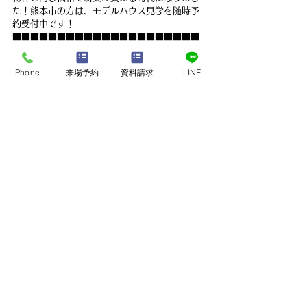
た！熊本市の方は、モデルハウス見学を随時予
約受付中です！
■■■■■■■■■■■■■■■■■■■■■
■■■■■■■■■■■■■■■■■■■
【イベント情報】『新築を探しているけど、お
Phone
来場予約
資料請求
LINE
金が…。』という方は、見るだけ！見学会へ是
非一度ご参加下さい。熊本市で新築モデルハウ
スが見学可能です。
建売、中古住宅、中古物件を希望の方も、意外
と知らない新築との違いをお伝えいたします。
是非、ペンギンホームの新築モデルハウスを一
度ご覧ください！
最新記事