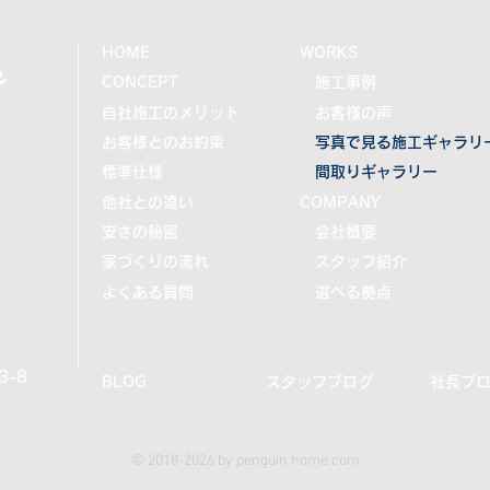
e
HOME
WORKS
CONCEPT
施工事例
自社施工のメリット
お客様の声
お客様とのお約束
写真で見る施工ギャラリ
標準仕様
間取りギャラリー
他社との違い
COMPANY
安さの秘密
会社概要
家づくりの流れ
スタッフ紹介
よくある質問
選べる拠点
-8
BLOG
スタッフブログ
社長ブ
© 2018-2026 by penguin home.com