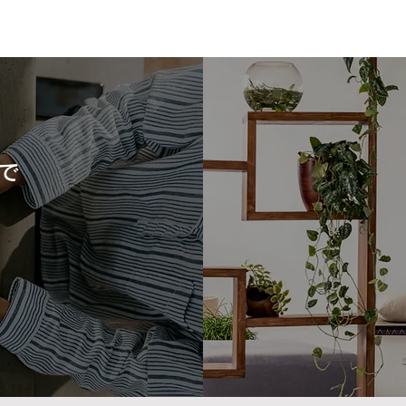
このたびの地震で被災された
熊本
皆さまへ
この
このたびの地震により、お亡くな
皆様
りになられた方々に謹んで追悼の
げま
意を表しますとともに、ご遺族の
業者
で
皆さまへ心よりお悔やみ申し上げ
まで
ます。 また、被災された皆さ
だい
ま、不安な日々を過ごされている
応急
皆さまに、心よりお見舞い申し上
す。
げます。 私たち熊本で住まいづ
でも
くりに携わる企業として、この災
員、
害を決して他人事とは考えており
んで
ません。一日も早く安心した生活
れた
を取り戻せるよう、被災地の復
災証
旧・復興を心よりお祈り申し上げ
撮影
ます。 住まい