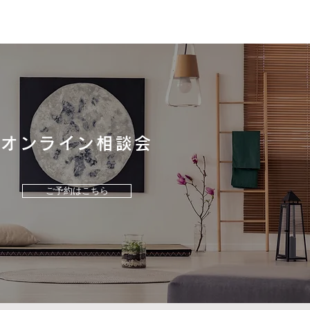
地震で被災された皆様へ
たびの地震により被災された
に、 心よりお見舞い申し上
す。 弊社では、社員、協力
の安全を確保しながら これ
お住まいづくりをお任せいた
オンライン相談会
たOB様を 優先に安全確認、
対応を順次おこなっておりま
 地域の工務店として、少し
ご予約はこちら
皆様のお力になれるよう 社
協力業者一同、全力で取り組
まいります。 また、被災さ
皆様におかれましては、 罹
明書の取得、被害箇所の写真
、