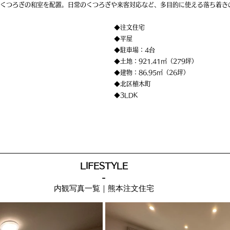
くつろぎの和室を配置。日常のくつろぎや来客対応など、多目的に使える落ち着き
◆注文住宅
◆平屋
◆駐車場：4台
◆土地：921.41㎡（279坪）
◆建物：86.95㎡（26坪）
◆北区植木町
◆3LDK
LIFESTYLE
-
内観写真一覧｜熊本注文住宅