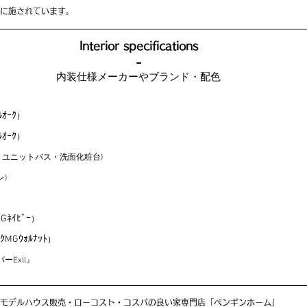
に施されています。
Interior specifications
-
内装仕様メーカーやブランド・配色
ﾙｵｰｸ
）
ﾙｵｰｸ
）
・ユニットバス・洗面化粧台)
レ)
MGﾈｲﾋﾞｰ
）
ﾝｸMGｳｫﾙﾅｯﾄ
）
Exll』
モデルハウス販売・ローコスト・コスパの良い家専門店「ペンギンホーム」