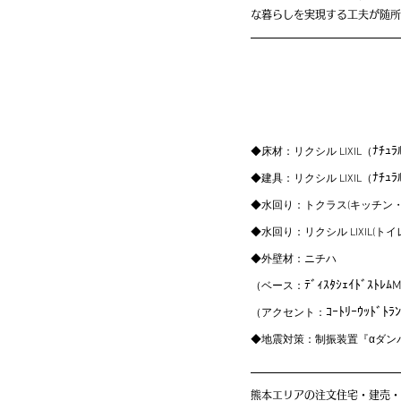
な暮らしを実現する工夫が随所
ﾅﾁｭﾗ
◆床材：リクシル LIXIL（
ﾅﾁｭﾗ
◆建具：リクシル LIXIL（
◆水回り：トクラス(キッチン
◆水回り：リクシル LIXIL(トイ
◆外壁材：ニチハ
ﾃﾞｨｽﾀｼｪｲﾄﾞｽﾄﾚﾑ
（ベース：
ｺｰﾄﾘｰｳｯﾄﾞﾄﾗ
（アクセント：
◆地震対策：制振装置『αダンパー
熊本エリアの注文住宅・建売・