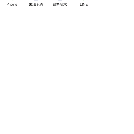
Phone
来場予約
資料請求
LINE
店舗・モデルハウスで
​家づくり相談会
来店予約
家族の成長に寄り添い、
猫と心地よく暮
オンライン相談会
暮らしの変化を楽しむ住
さしい彩りの住