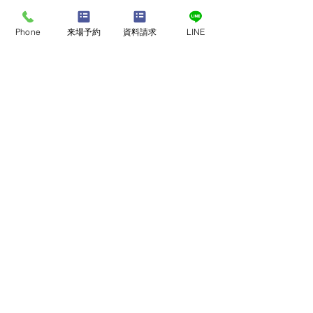
最新記事
Phone
来場予約
資料請求
LINE
このたびの地震で被災さ
熊本地震で被災
れた皆さまへ
様へ
店舗・モデルハウスで
​家づくり相談会
このたびの地震により、お亡
このたびの地震に
くなりになられた方々に謹ん
れた皆様に、 心
来店予約
で追悼の意を表しますととも
い申し上げます。