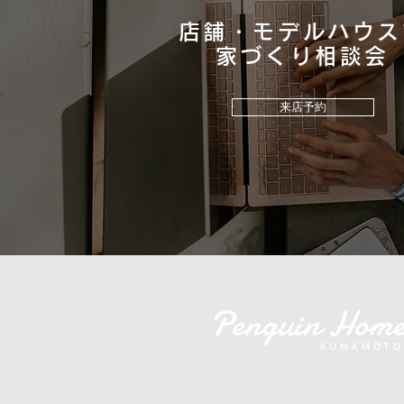
店舗・モデルハウス
​家づくり相談会
タカラスタンダードから新し
い洗面化粧台が登場！
来店予約
Penguin Hom
KUMAMOTO