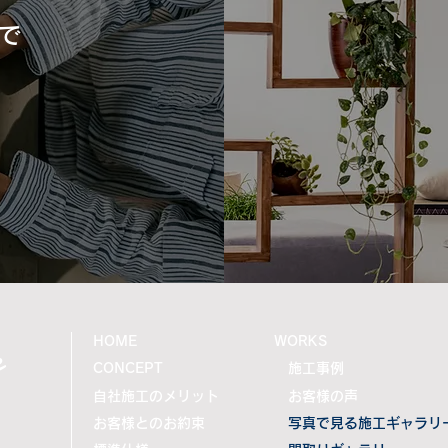
で
私たちにできること。
ウッ
e
HOME
WORKS
CONCEPT
施工事例
自社施工のメリット
お客様の声
お客様とのお約束
写真で見る施工ギャラリ