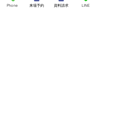
す。
Phone
来場予約
資料請求
LINE
建売、中古住宅、中古物件を希望の方も、意外
と知らない新築との違いをお伝えいたします。
是非、ペンギンホームの新築モデルハウスを一
度ご覧ください！
最新記事