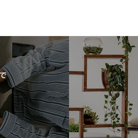
で
タカラスタンダードの洗面台
タカ
「ファミーユ」の魅力をご紹
シア
介！