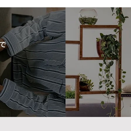
で
猫と心地よく暮らす、やさし
家族
い彩りの住まい｜熊本注文住
ーチ
宅
売住