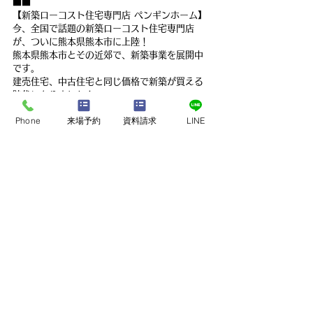
■■
【新築ローコスト住宅専門店 ペンギンホーム】
今、全国で話題の新築ローコスト住宅専門店
が、ついに熊本県熊本市に上陸！　
熊本県熊本市とその近郊で、新築事業を展開中
です。　
建売住宅、中古住宅と同じ価格で新築が買える
時代になりました！
Phone
来場予約
資料請求
LINE
『新築を建てたいけど、お金が……』　
『建売と中古を探しているけど、新築ってどう
なの……？』　
という熊本の皆さま！
ぜひ一度、ペンギンホームのモデルハウス見学
会へご参加下さい。　
ペンギンホームの安さのヒミツと、意外と知ら
ない建売・中古との違いをお伝えいたします。
現在、熊本県熊本市でモデルハウス見学会を開
催中です！　
ペンギンホームの新築モデルハウスが気軽にご
覧いただけます。　
熊本の皆さま、お待ちしております！！