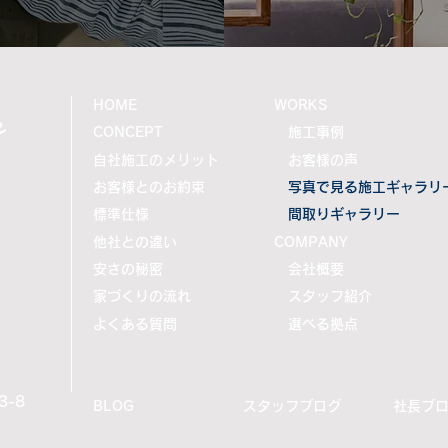
e
HOME
WORKS
CONCEPT
施工事例
自社施工のメリット
お客様の声
お客様とのお約束
写真で見る施工ギャラリ
標準仕様
間取りギャラリー
他社との違い
COMPANY
安さの秘密
会社概要
家づくりの流れ
スタッフ紹介
よくある質問
選べる拠点
-8
BLOG
スタッフブログ
社長ブ