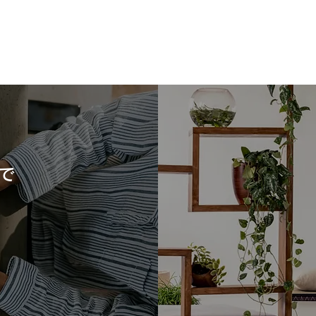
で
タカラスタンダードの洗面台
タカ
「ファミーユ」の魅力をご紹
シア
介！