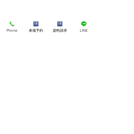
Phone
来場予約
資料請求
LINE
このたびの地震で被災さ
熊本地震で被災
れた皆さまへ
様へ
店舗・モデルハウスで
​家づくり相談会
このたびの地震により、お亡
このたびの地震に
くなりになられた方々に謹ん
れた皆様に、 心
来店予約
で追悼の意を表しますととも
い申し上げます。
に、ご遺族の皆さまへ心より
は、社員、協力業
お悔やみ申し上げます。 ま
確保しながら こ
オンライン相談会
た、被災された皆さま、不安
まいづくりをお任
ご予約はこちら
な日々を過ごされている皆さ
たOB様を 優先に
まに、心よりお見舞い申し上
応急対応を順次お