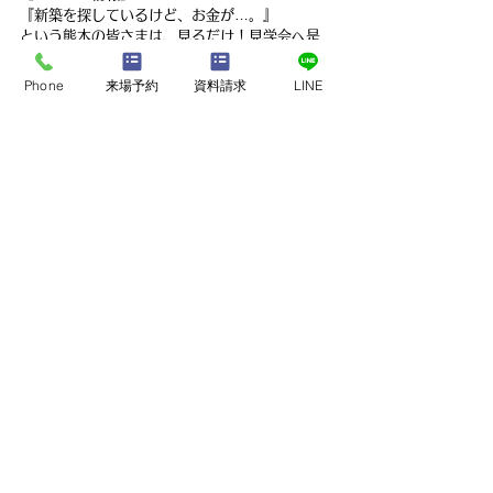
『新築を探しているけど、お金が…。』
という熊本の皆さまは、見るだけ！見学会へ是
非一度ご参加下さい。
熊本県熊本市で新築モデルハウスが見学可能で
Phone
来場予約
資料請求
LINE
す。
建売、中古住宅、中古物件を希望の方も、意外
と知らない新築との違いをお伝えいたします。
是非、ペンギンホームの新築モデルハウスを一
度ご覧ください！
最新記事