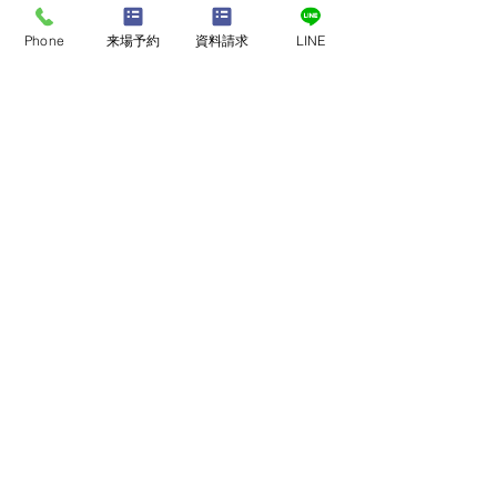
熊本県熊本市で新築モデルハウスが見学可能で
す。
Phone
来場予約
資料請求
LINE
建売、中古住宅、中古物件を希望の方も、意外
と知らない新築との違いをお伝えいたします。
是非、ペンギンホームの新築モデルハウスを一
度ご覧ください！
最新記事