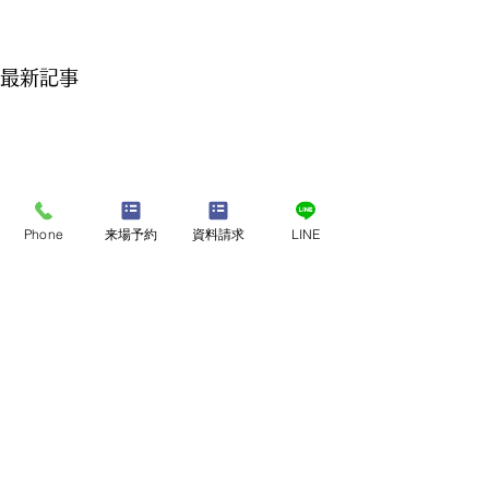
最新記事
Phone
来場予約
資料請求
LINE
このたびの地震で被災さ
熊本地震で被災
れた皆さまへ
様へ
店舗・モデルハウスで
​家づくり相談会
このたびの地震により、お亡
このたびの地震に