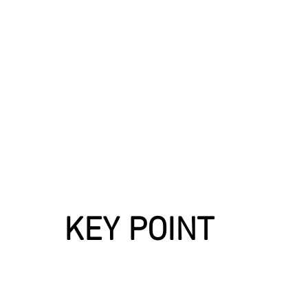
KEY POINT