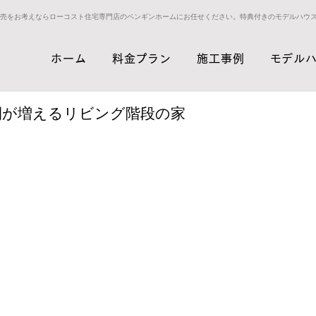
売をお考えならローコスト住宅専門店のペンギンホームにお任せください。特典付きのモデルハウ
ホーム
料金プラン
施工事例
モデル
間が増えるリビング階段の家