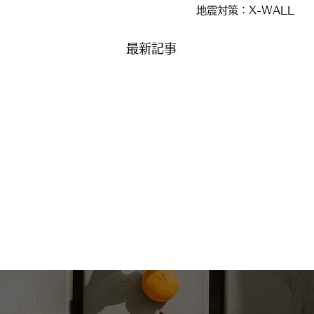
地震対策：X-WALL
最新記事