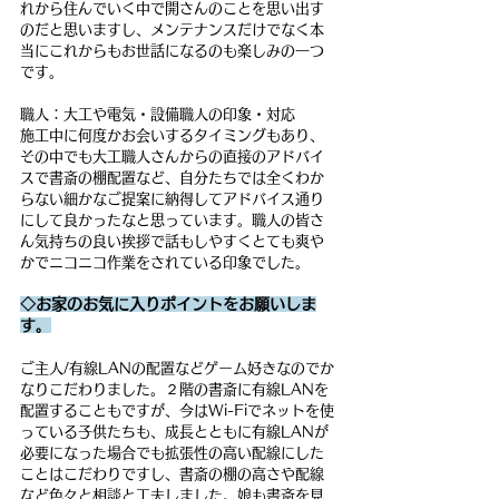
れから住んでいく中で開さんのことを思い出す
のだと思いますし、メンテナンスだけでなく本
当にこれからもお世話になるのも楽しみの一つ
です。
職人：大工や電気・設備職人の印象・対応
施工中に何度かお会いするタイミングもあり、
その中でも大工職人さんからの直接のアドバイ
スで書斎の棚配置など、自分たちでは全くわか
らない細かなご提案に納得してアドバイス通り
にして良かったなと思っています。職人の皆さ
ん気持ちの良い挨拶で話もしやすくとても爽や
かでニコニコ作業をされている印象でした。
◇お家のお気に入りポイントをお願いしま
す。
ご主人/有線LANの配置などゲーム好きなのでか
なりこだわりました。２階の書斎に有線LANを
配置することもですが、今はWi-Fiでネットを使
っている子供たちも、成長とともに有線LANが
必要になった場合でも拡張性の高い配線にした
ことはこだわりですし、書斎の棚の高さや配線
など色々と相談と工夫しました。娘も書斎を見