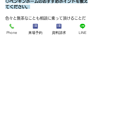
◇ペンギンホームのおすすめポイントを教え
てください。
色々と無茶なことも相談に乗って頂けることだ
と思います。もちろん無理なことは無理だと言
ってくれますし、なぜ無理なのかもしっかり理
Phone
来場予約
資料請求
LINE
由を説明していただけ納得できるまで話を聞い
てくれること。住宅ローンなど不安になるよう
な場面も寄り添っていただけ、不安を安心に変
えて…むしろ、お会いするのが楽しみになるよ
うなお人柄でイメージの良くない銀行の融資相
談でさえ、わくわくしながら予定を決めて話に
行けるモチベーションをつくってくださる対応
だと思います。ペンギンホームの皆さんの人柄
で楽しく家づくりができたことを本当におすす
めしたいと思っています。
地鎮祭・上棟式・引渡など
◇地鎮祭＆上棟式＆お引渡し◇