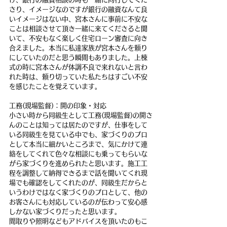
さり、イメージなのですが銀行の融資なんて良
いイメージはない中、宮本さんに事前に不安な
ことは相談させて頂き一緒に来てくださると聞
いて、不安もなく楽しく住宅ローン審査に向き
合えました。本当に私達家族が宮本さんを頼り
にしていたのだと思う瞬間もありました。上棟
式の時に宮本さんが体調不良で来れないと言わ
れた時は、頼り切っていた私たちはすごい不安
を感じたことを覚えています。
工務(現場監督)：開の印象・対応
小さい時から同級生として工務(現場監督)の開さ
んのことは知っては居たのですが、仕事をして
いる同級生を見ている中でも、家づくりのプロ
として本当に細かいところまで、気にかけて連
絡をしてくれて色々な相談にも乗ってもらいな
がら家づくりを進められたと思います。施工工
程を調整して納得できるまで話を聞いてくれ現
場でも確認をしてくれたのが、同級生だからと
いうわけではなく家づくりのプロとして、他の
お客さんにも対応しているのが伝わって安心感
しかない家づくりだったと思います。
間取りや照明などもアドバイスを頂いたのもこ