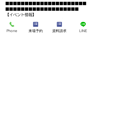
■■■■■■■■■■■■■■■■■■■■■
■■■■■■■■■■■■■■■■■■■
【イベント情報】
『新築を探しているけど、お金が…。』
という熊本の皆さまは、見るだけ！見学会へ是
Phone
来場予約
資料請求
LINE
非一度ご参加下さい。
熊本県熊本市で新築モデルハウスが見学可能で
す。
建売、中古住宅、中古物件を希望の方も、意外
と知らない新築との違いをお伝えいたします。
是非、ペンギンホームの新築モデルハウスを一
度ご覧ください！
最新記事