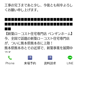
工事の完了まであと少し、今後とも何卒よろし
くお願い申し上げます。
■■■■■■■■■■■■■■■■■■■■■
■■■■■■■■■■■■■■■■■■■■■
■■
【新築ローコスト住宅専門店 ペンギンホーム】
今、全国で話題の新築ローコスト住宅専門店
が、ついに熊本県熊本市に上陸！　
熊本県熊本市とその近郊で、新築事業を展開中
です。　
建売住宅、中古住宅と同じ価格で新築が買える
時代になりました！
Phone
来場予約
資料請求
LINE
『新築を建てたいけど、お金が……』　
『建売と中古を探しているけど、新築ってどう
なの……？』　
という熊本の皆さま！
ぜひ一度、ペンギンホームのモデルハウス見学
会へご参加下さい。　
ペンギンホームの安さのヒミツと、意外と知ら
ない建売・中古との違いをお伝えいたします。