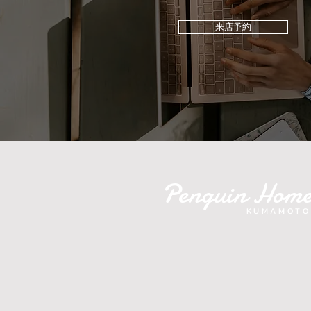
来店予約
Penguin Hom
KUMAMOTO