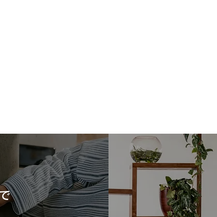
このたびの地震で被災された
熊本
皆さまへ
この
このたびの地震により、お亡くな
皆様
りになられた方々に謹んで追悼の
げま
意を表しますとともに、ご遺族の
業者
で
皆さまへ心よりお悔やみ申し上げ
まで
ます。 また、被災された皆さ
だい