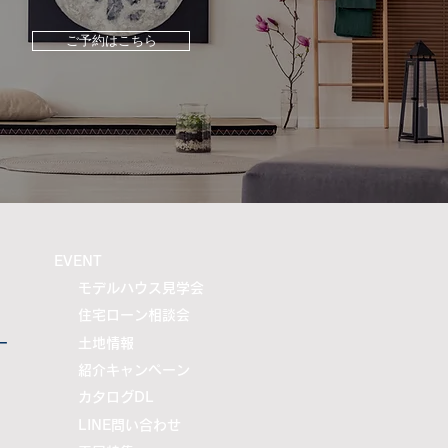
対応を順次おこなっておりま
 地域の工務店として、少し
ご予約はこちら
皆様のお力になれるよう 社
協力業者一同、全力で取り組
まいります。 また、被災さ
皆様におかれましては、 罹
明書の取得、被害箇所の写真
、
​EVENT
モデルハウス見学会
住宅ローン相談会
ー
土地情報
紹介キャンペーン
カタログDL
LINE問い合わせ