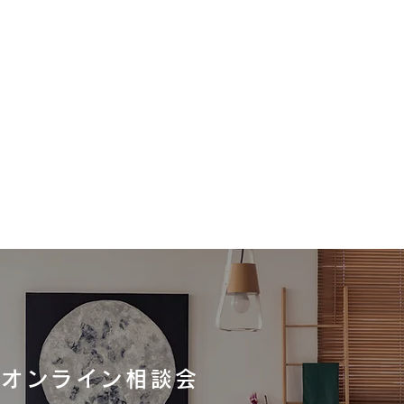
地震で被災された皆様へ
たびの地震により被災された
に、 心よりお見舞い申し上
す。 弊社では、社員、協力
の安全を確保しながら これ
お住まいづくりをお任せいた
オンライン相談会
たOB様を 優先に安全確認、