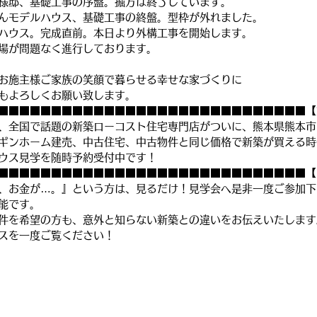
様邸、基礎工事の序盤。掘方は終了しています。
んモデルハウス、基礎工事の終盤。型枠が外れました。
ハウス。完成直前。本日より外構工事を開始します。
場が問題なく進行しております。
お施主様ご家族の笑顔で暮らせる幸せな家づくりに
もよろしくお願い致します。
■■■■■■■■■■■■■■■■■■■■■■■■■■■■■【
、全国で話題の新築ローコスト住宅専門店がついに、熊本県熊本市
ギンホーム建売、中古住宅、中古物件と同じ価格で新築が買える時
ウス見学を随時予約受付中です！
■■■■■■■■■■■■■■■■■■■■■■■■■■■■■【
、お金が…。』という方は、見るだけ！見学会へ是非一度ご参加下
能です。
件を希望の方も、意外と知らない新築との違いをお伝えいたします
スを一度ご覧ください！