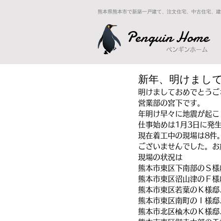
熊本県熊本市で新築一戸建て、注文住宅、中古住宅、建
Penguin Home
ペンギンホーム
新年、明けまし
明けましておめでとうご
営業部の宮下です。
年明け早々に地震が起こ
仕事始めは1月3日に発
現在着工中の現場は8件
ございませんでした。お
現場の状況は
熊本市東区下南部のＳ様
熊本市東区沼山津のＦ様
熊本市東区若葉のＫ様邸
熊本市東区南町のＩ様邸
熊本市北区楡木のＫ様邸