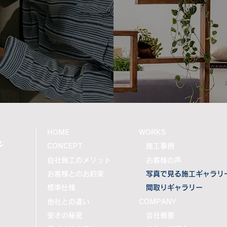
ま、不安な日々を過ごされている
応急
皆さまに、心よりお見舞い申し上
す。
げます。 私たち熊本で住まいづ
でも
くりに携わる企業として、この災
員、
害を決して他人事とは考えており
んで
ません。一日も早く安心した生活
れた
を取り戻せるよう、被災地の復
災証
旧・復興を心よりお祈り申し上げ
撮影
ます。 住まい
e
HOME
WORKS
CONCEPT
施工事例
自社施工のメリット
お客様の声
お客様とのお約束
写真で見る施工ギャラリ
標準仕様
間取りギャラリー
他社との違い
COMPANY
安さの秘密
会社概要