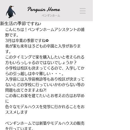
Penguin Home
ペンギンホーム
新生活の季節ですね♪
こんにちは！ペンギンホームアシスタントの浦
野です。
3月は卒業の季節ですね✿
我が家も来年は子どもの卒園と入学がありま
す。
このタイミングで家を購入したいと考えられる
方もいらっしゃるのではないでしょうか？
小学校は校区も決まってくるので、入学してか
らの引っ越しは中々難しい・・・。
入学前には入学前検診等もあり校区が決まって
ないとどの学校に行っていいかわからない等の
問題も出てきますよね?!
この春にお家を建てたいとお考えの方はお早め
に
色々なモデルハウスを見学に行かれることをお
ススメします
ペンギンホームでは新築やモデルハウスの販売
を行っています。