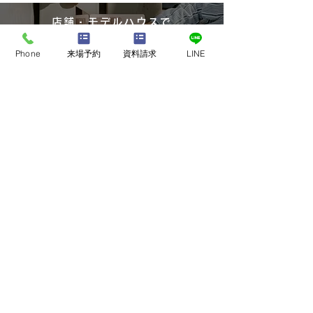
れた皆さまへ
店舗・モデルハウスで
​家づくり相談会
このたびの地震に
Phone
来場予約
資料請求
LINE
くなりになられた
来店予約
で追悼の意を表し
に、ご遺族の皆さ
ウッドデッキのご提案！
お悔やみ申し上げ
オンライン相談会
た、被災された皆
ご予約はこちら
な日々を過ごされ
まに、心よりお見
げます。 私たち
いづくりに携わる
Penguin Home
て、この災害を決
KUMAMOTO
とは考えておりま
も早く安心した生
営業時間｜9:00 ～ 18:00
せるよう、被災地
定休日：水曜日
​TEL：096-234-6085
興を心よりお祈り
TEL :
0120-114-890
す。 住まい
​日本｜熊本県熊本市南区田井島2-3-8