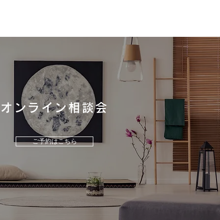
地震で被災された皆様へ
たびの地震により被災された
に、 心よりお見舞い申し上
す。 弊社では、社員、協力
の安全を確保しながら これ
お住まいづくりをお任せいた
オンライン相談会
たOB様を 優先に安全確認、
対応を順次おこなっておりま
 地域の工務店として、少し
ご予約はこちら
皆様のお力になれるよう 社
協力業者一同、全力で取り組
まいります。 また、被災さ
皆様におかれましては、 罹
明書の取得、被害箇所の写真
、