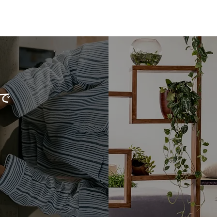
このたびの地震で被災された
熊本
皆さまへ
この
このたびの地震により、お亡くな
皆様
りになられた方々に謹んで追悼の
げま
意を表しますとともに、ご遺族の
業者
で
皆さまへ心よりお悔やみ申し上げ
まで
ます。 また、被災された皆さ
だい
ま、不安な日々を過ごされている
応急
皆さまに、心よりお見舞い申し上
す。
げます。 私たち熊本で住まいづ
でも
くりに携わる企業として、この災
員、
害を決して他人事とは考えており
んで
ません。一日も早く安心した生活
れた
を取り戻せるよう、被災地の復
災証
旧・復興を心よりお祈り申し上げ
撮影