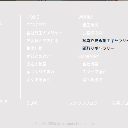
ます。 住まい
e
HOME
WORKS
CONCEPT
施工事例
自社施工のメリット
お客様の声
お客様とのお約束
写真で見る施工ギャラリ
標準仕様
間取りギャラリー
他社との違い
COMPANY
安さの秘密
会社概要
家づくりの流れ
スタッフ紹介
よくある質問
選べる拠点
-8
BLOG
スタッフブログ
社長ブ
© 2018-2026 by penguin home.com