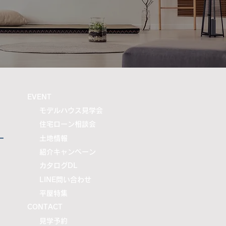
に携わる企業として、この災
決して他人事とは考えており
ん。一日も早く安心した生活
り戻せるよう、被災地の復
復興を心よりお祈り申し上げ
。 住まい
​EVENT
モデルハウス見学会
住宅ローン相談会
ー
土地情報
紹介キャンペーン
カタログDL
LINE問い合わせ
平屋特集
CONTACT
​見学予約