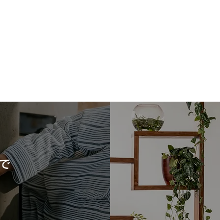
この
皆さ
この
りに
意を
で
皆さ
ウッドデッキのご提案！
ます
ま、
皆さ
げま