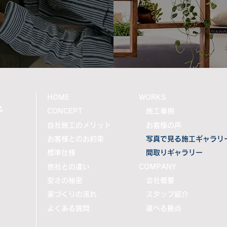
くり
害を
ませ
を取
旧・
ます
e
HOME
WORKS
CONCEPT
施工事例
自社施工のメリット
お客様の声
お客様とのお約束
写真で見る施工ギャラリ
標準仕様
間取りギャラリー
他社との違い
COMPANY
安さの秘密
会社概要
家づくりの流れ
スタッフ紹介
よくある質問
選べる拠点