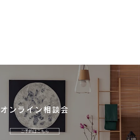
たびの地震で被災された
まへ
たびの地震により、お亡くな
なられた方々に謹んで追悼の
表しますとともに、ご遺族の
まへ心よりお悔やみ申し上げ
オンライン相談会
。 また、被災された皆さ
不安な日々を過ごされている
まに、心よりお見舞い申し上
ご予約はこちら
す。 私たち熊本で住まいづ