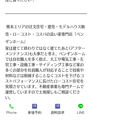
熊本エリアの注文住宅・建売・モデルハウス販
売・ローコスト・コスパの良い家専門店「ペン
ギンホーム」
家は建てて終わりではなく建てたあと(アフター
メンテナンス)も大事だと考え、ペンギンホーム
では自社職人を多く抱え、大工や電気工事・左
官工事・設備工事・サイディング工事など家の
多くの部分を社員職人が対応することで技術や
材料などは削減することなくコストを下げるコ
ストパフォーマンスに長けたローコスト住宅を
実現させています。不動産事業も専門チームで
運営していますので土地探しもご相談くださ
い。
ぜひ、一度お近くのモデルハウスをご見学して
体験してみてください。
Phone
来場予約
資料請求
LINE
【最新のモデルハウス情報】
⇒
https://www.penguin-home.com/model