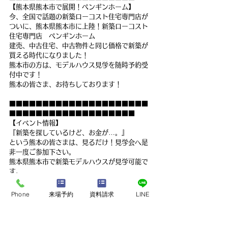
【熊本県熊本市で展開！ペンギンホーム】
今、全国で話題の新築ローコスト住宅専門店が
ついに、熊本県熊本市に上陸！新築ローコスト
住宅専門店　ペンギンホーム
建売、中古住宅、中古物件と同じ価格で新築が
買える時代になりました！
熊本市の方は、モデルハウス見学を随時予約受
付中です！
熊本の皆さま、お待ちしております！
■■■■■■■■■■■■■■■■■■■■■
■■■■■■■■■■■■■■■■■■■
【イベント情報】
『新築を探しているけど、お金が…。』
という熊本の皆さまは、見るだけ！見学会へ是
非一度ご参加下さい。
熊本県熊本市で新築モデルハウスが見学可能で
す。
建売、中古住宅、中古物件を希望の方も、意外
Phone
来場予約
資料請求
LINE
と知らない新築との違いをお伝えいたします。
是非、ペンギンホームの新築モデルハウスを一
度ご覧ください！