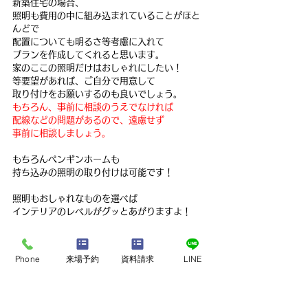
新築住宅の場合、
照明も費用の中に組み込まれていることがほと
んどで
配置についても明るさ等考慮に入れて
プランを作成してくれると思います。
家のここの照明だけはおしゃれにしたい！
等要望があれば、ご自分で用意して
取り付けをお願いするのも良いでしょう。
もちろん、事前に相談のうえでなければ
配線などの問題があるので、遠慮せず
事前に相談しましょう。
もちろんペンギンホームも
持ち込みの照明の取り付けは可能です！
照明もおしゃれなものを選べば
インテリアのレベルがグッとあがりますよ！
■■■■■■■■■■■■■■■■■■■■■
■■■■■■■■■■■■■■■■■■■
Phone
来場予約
資料請求
LINE
【熊本県熊本市で展開！ペンギンホーム】
今、全国で話題の新築ローコスト住宅専門店が
ついに、熊本県熊本市に上陸！新築ローコスト
住宅専門店　ペンギンホーム