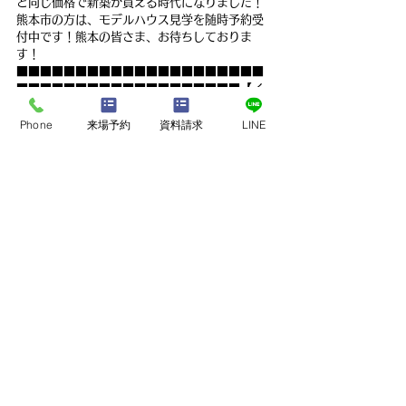
と同じ価格で新築が買える時代になりました！
熊本市の方は、モデルハウス見学を随時予約受
付中です！熊本の皆さま、お待ちしておりま
す！
■■■■■■■■■■■■■■■■■■■■■
■■■■■■■■■■■■■■■■■■■【イ
ベント情報】『新築を探しているけど、お金
が…。』という熊本の皆さまは、見るだけ！見
Phone
来場予約
資料請求
LINE
学会へ是非一度ご参加下さい。熊本県熊本市で
新築モデルハウスが見学可能です。
建売、中古住宅、中古物件を希望の方も、意外
と知らない新築との違いをお伝えいたします。
是非、ペンギンホームの新築モデルハウスを一
度ご覧ください！
最新記事