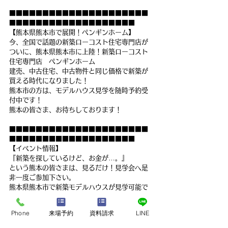
■■■■■■■■■■■■■■■■■■■■■
■■■■■■■■■■■■■■■■■■■
【熊本県熊本市で展開！ペンギンホーム】
今、全国で話題の新築ローコスト住宅専門店が
ついに、熊本県熊本市に上陸！新築ローコスト
住宅専門店　ペンギンホーム
建売、中古住宅、中古物件と同じ価格で新築が
買える時代になりました！
熊本市の方は、モデルハウス見学を随時予約受
付中です！
熊本の皆さま、お待ちしております！
■■■■■■■■■■■■■■■■■■■■■
■■■■■■■■■■■■■■■■■■■
【イベント情報】
『新築を探しているけど、お金が…。』
という熊本の皆さまは、見るだけ！見学会へ是
非一度ご参加下さい。
熊本県熊本市で新築モデルハウスが見学可能で
す。
Phone
来場予約
資料請求
LINE
建売、中古住宅、中古物件を希望の方も、意外
と知らない新築との違いをお伝えいたします。