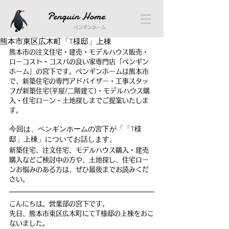
Penguin Home
ペンギンホーム
熊本市東区広木町「T様邸」上棟
熊本市の注文住宅・建売・モデルハウス販売・
ローコスト・コスパの良い家専門店「ペンギン
ホーム」の宮下です。ペンギンホームは熊本市
で、新築住宅の専門アドバイザー・工事スタッ
フが新築住宅(平屋/二階建て)・モデルハウス購
入・住宅ローン・土地探しまでご提案いたしま
す。
今回は、ペンギンホームの宮下が「
「T様
邸」上棟
」についてお話します。
新築住宅、注文住宅、モデルハウス購入・建売
購入などご検討中の方や、土地探し、住宅ロー
ンお悩みのある方は、ぜひ最後までお読みくだ
さい。
こんにちは。営業部の宮下です。
先日、熊本市東区広木町にてT様邸の上棟をおこ
ないました。