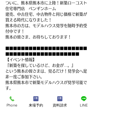
ついに、熊本県熊本市に上陸！新築ローコスト
住宅専門店　ペンギンホーム
建売、中古住宅、中古物件と同じ価格で新築が
買える時代になりました！
熊本市の方は、モデルハウス見学を随時予約受
付中です！
熊本の皆さま、お待ちしております！
■■■■■■■■■■■■■■■■■■■■■
■■■■■■■■■■■■■■■■■■■
【イベント情報】
『新築を探しているけど、お金が…。』
という熊本の皆さまは、見るだけ！見学会へ是
非一度ご参加下さい。
熊本県熊本市で新築モデルハウスが見学可能で
す。
建売、中古住宅、中古物件を希望の方も、意外
Phone
来場予約
資料請求
LINE
と知らない新築との違いをお伝えいたします。
是非、ペンギンホームの新築モデルハウスを一
度ご覧ください！
最新記事