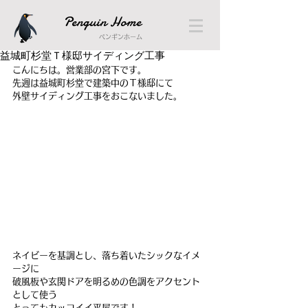
Penguin Home
ペンギンホーム
益城町杉堂Ｔ様邸サイディング工事
こんにちは。営業部の宮下です。
先週は益城町杉堂で建築中のＴ様邸にて
外壁サイディング工事をおこないました。
ネイビーを基調とし、落ち着いたシックなイメ
ージに
破風板や玄関ドアを明るめの色調をアクセント
として使う
とってもカッコイイ平屋です！