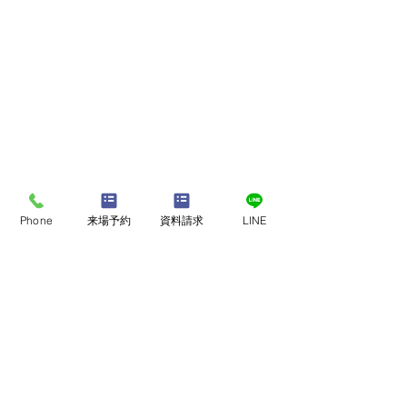
Phone
来場予約
資料請求
LINE
店舗・モデルハウスで
​家づくり相談会
来店予約
私たちにできること。
ウッドデッキの
オンライン相談会
ご予約はこちら