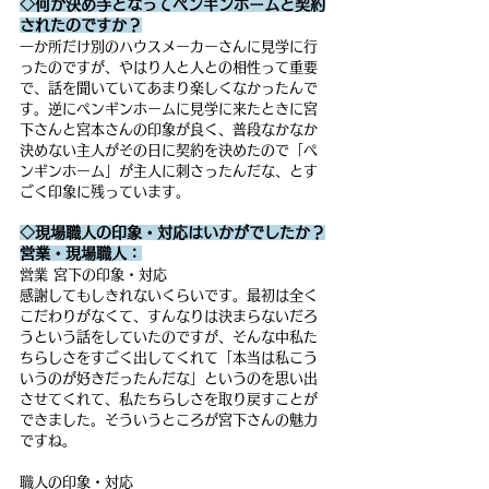
◇何が決め手となってペンギンホームと契約
されたのですか？
一か所だけ別のハウスメーカーさんに見学に行
ったのですが、やはり人と人との相性って重要
で、話を聞いていてあまり楽しくなかったんで
す。逆にペンギンホームに見学に来たときに宮
下さんと宮本さんの印象が良く、普段なかなか
決めない主人がその日に契約を決めたので「ペ
ンギンホーム」が主人に刺さったんだな、とす
ごく印象に残っています。
◇現場職人の印象・対応はいかがでしたか？
営業・現場職人：
営業 宮下の印象・対応
感謝してもしきれないくらいです。最初は全く
こだわりがなくて、すんなりは決まらないだろ
うという話をしていたのですが、そんな中私た
ちらしさをすごく出してくれて「本当は私こう
いうのが好きだったんだな」というのを思い出
させてくれて、私たちらしさを取り戻すことが
できました。そういうところが宮下さんの魅力
ですね。
職人の印象・対応