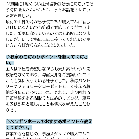
 2週間に1度くらいは現場をのぞきに来ていてそ
の時に職人さんたちとちょっとお話をさせてい
ただきました。
最初の上棟の時から子供たちが職人さんに話し
かけにいくといつも笑顔で対応してくださいま
した。邪魔になっているのではと心配になりま
したが、いつでもにこにこ接してくれたので良
い方たちばかりなんだなと思いました。
◇お家のこだわりポイントを教えてくださ
い。
主人は平屋を希望しながらも天井高というか開
放感を求めており、勾配天井をご提案いただき
とても気に入っている様子でした。私はパント
リーやファミリークローゼットとして使える収
納部分にこだわりました。それと、走り回れる
回遊動線のある間取りと広めのリビング。寝室
を子供部屋と離したことも将来を考えたこだわ
りです。
◇ペンギンホームのおすすめポイントを教え
てください。
営業の方をはじめ、事務スタッフや職人さんた