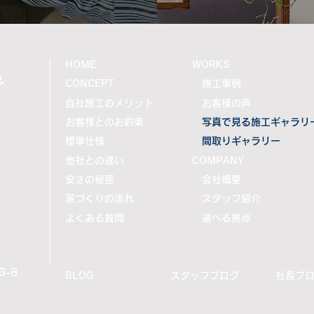
e
HOME
WORKS
CONCEPT
施工事例
自社施工のメリット
お客様の声
お客様とのお約束
写真で見る施工ギャラリ
標準仕様
間取りギャラリー
他社との違い
COMPANY
安さの秘密
会社概要
家づくりの流れ
スタッフ紹介
よくある質問
選べる拠点
-8
BLOG
スタッフブログ
社長ブ