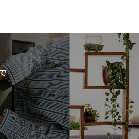
で
タカラスタンダードの洗面台
タカ
「ファミーユ」の魅力をご紹
シア
介！