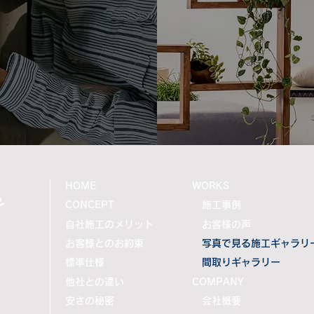
リアージュ 」の魅力をご紹介
「フ
介！
e
HOME
WORKS
CONCEPT
施工事例
自社施工のメリット
お客様の声
お客様とのお約束
写真で見る施工ギャラリ
標準仕様
間取りギャラリー
他社との違い
COMPANY
安さの秘密
会社概要