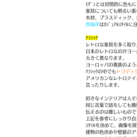
ﾓﾀﾞﾝとは対照的に色も
家具についても明るい素
木材、プラスティック、
西海岸
はｶｼﾞｭｱﾙｽﾀｲ
ｸﾗｼｯｸ
レトロな家具を多く取り入
日本のレトロなのかヨーロ
大きく異なります。
ヨーロッパの貴族のよう
ｸﾗｼｯｸの中でも
トラディ
アメリカンなレトロテイ
言ったりします。
好きなインテリアは人そ
同じ言葉で話をしても微
伝えるのは難しいもので
上記を参考にしっかり自
ｽﾀｲﾙを決めて、画像を
建物の色決めや壁紙のア