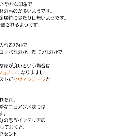
にぎやかな印象で
材のものが多いようです。
金属特に隔たりは無いようです。
ﾙに分類されるようです。
れるｽﾀｲﾙで
ッパなのか、ｱｼﾞｱﾝなのかで
な家が良いという場合は
ショナル
になりますし
ストだと
ヴィンテージ
と
れぞれ、
妙なニュアンスまでは
す。
分の思うインテリアの
探しておくと、
クセント