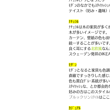
ﾓﾀﾞﾝのなかでもｽﾀｲﾘｯｼ
テイスト（好み・趣味）
ﾅﾁｭﾗﾙ
ﾅﾁｭﾗﾙは木の家具が多く
木が多いイメージです。
カーテン、壁紙の色も淡
統一することが多いです
良く耳にする
北欧風
なん
スウェーデン発祥のIK
ﾓﾀﾞﾝ
ﾓﾀﾞﾝとなると家具も色
直線ですっきりした感じ
色も黒白ｸﾞﾚｰ系統が多
ｽﾀｲﾘｯｼｭな、とか都会
好みの方はこのスタイル
ブルックリンｽﾀｲﾙ
はここ
ｶｼﾞｭｱﾙ