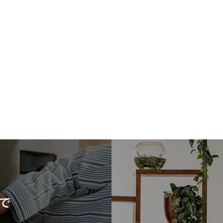
で
ウッドワン床材「コンビット
タカ