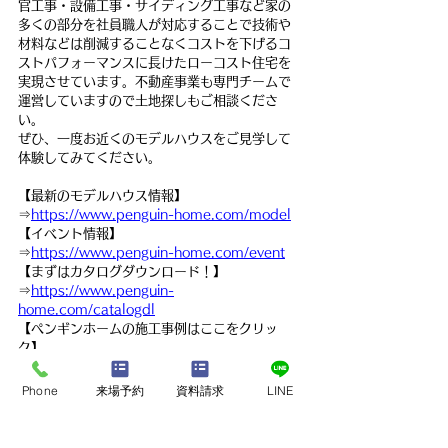
官工事・設備工事・サイディング工事など家の
多くの部分を社員職人が対応することで技術や
材料などは削減することなくコストを下げるコ
ストパフォーマンスに長けたローコスト住宅を
実現させています。不動産事業も専門チームで
運営していますので土地探しもご相談くださ
い。
ぜひ、一度お近くのモデルハウスをご見学して
体験してみてください。
【最新のモデルハウス情報】
⇒
https://www.penguin-home.com/model
【イベント情報】
⇒
https://www.penguin-home.com/event
【まずはカタログダウンロード！】
⇒
https://www.penguin-
home.com/catalogdl
【ペンギンホームの施工事例はここをクリッ
ク】
⇒
https://www.penguin-home.com/works
Phone
来場予約
資料請求
LINE