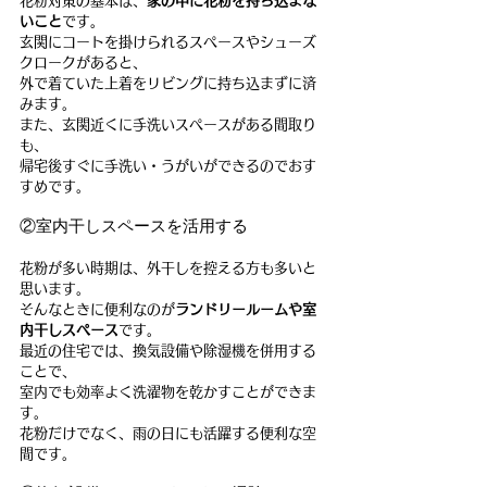
花粉対策の基本は、
家の中に花粉を持ち込まな
いこと
です。
玄関にコートを掛けられるスペースやシューズ
クロークがあると、
外で着ていた上着をリビングに持ち込まずに済
みます。
また、玄関近くに手洗いスペースがある間取り
も、
帰宅後すぐに手洗い・うがいができるのでおす
すめです。
②室内干しスペースを活用する
花粉が多い時期は、外干しを控える方も多いと
思います。
そんなときに便利なのが
ランドリールームや室
内干しスペース
です。
最近の住宅では、換気設備や除湿機を併用する
ことで、
室内でも効率よく洗濯物を乾かすことができま
す。
花粉だけでなく、雨の日にも活躍する便利な空
間です。