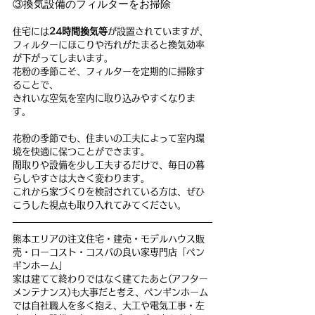
③換気設備のフィルターをお掃除
住宅には
24時間換気等
が設置されていますが、
フィルターにほこりや汚れがたまると換気効率
が下がってしまいます。
花粉の季節こそ、フィルターを定期的に掃除す
ることで、
きれいな空気を室内に取り込みやすくなりま
す。
花粉の季節でも、住まいの工夫によって室内環
境を快適に保つことができます。
間取りや設備を少し工夫するだけで、毎日の暮
らしやすさは大きく変わります。
これから家づくりを検討されている方は、ぜひ
こうした視点も取り入れてみてください。
熊本エリアの注文住宅・建売・モデルハウス販
売・ローコスト・コスパの良い家専門店「ペン
ギンホーム」
家は建てて終わりではなく建てたあと(アフター
メンテナンス)も大事だと考え、ペンギンホーム
では自社職人を多く抱え、大工や電気工事・左