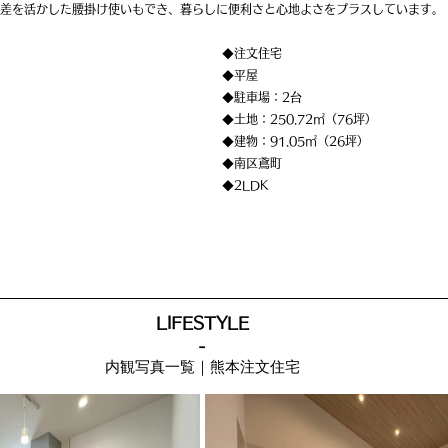
差を活かした腰掛け使いもでき、暮らしに便利さと心地よさをプラスしています。
◆注文住宅
◆平屋
◆駐車場：2台
◆土地：250.72㎡（76坪）
◆建物：91.05㎡（26坪）
◆南区鳶町
◆2LDK
LIFESTYLE
-
内観写真一覧｜熊本注文住宅