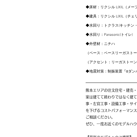
◆床材：リクシル LIXIL（
メー
◆建具：リクシル LIXIL（
チェ
◆水回り：トクラス(キッチン
◆水回り：Panasonic(トイレ)
◆外壁材：ニチハ
（ベース：
ベースリーガストー
（アクセント：
リーガストーン
◆地震対策：制振装置『αダンパー
熊本エリアの注文住宅・建売・
家は建てて終わりではなく建て
事・左官工事・設備工事・サイ
を下げるコストパフォーマンス
ご相談ください。
ぜひ、一度お近くのモデルハウ