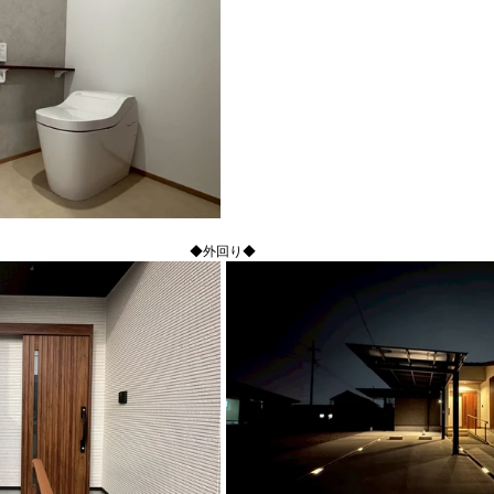
◆外回り◆