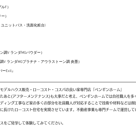
プルF
）
リー
）
・ユニットバス・洗面化粧台)
ン調V ランダMGパウダー）
調V ランダMGプラチナ・アウラストーン調 炎墨
）
Exll』
モデルハウス販売・ローコスト・コスパの良い家専門店「ペンギンホーム」
たあと(アフターメンテナンス)も大事だと考え、ペンギンホームでは自社職人を多
ディング工事など家の多くの部分を社員職人が対応することで技術や材料などは削
に長けたローコスト住宅を実現させています。不動産事業も専門チームで運営して
スをご見学して体験してみてください。