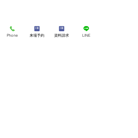
Phone
来場予約
資料請求
LINE
店舗・モデルハウスで
​家づくり相談会
来店予約
もしもの地震に備える。
家族の成長に寄
オンライン相談会
新築だからこそできる安
暮らしの変化を
心の住まいづくり
まい｜熊本建売
ご予約はこちら