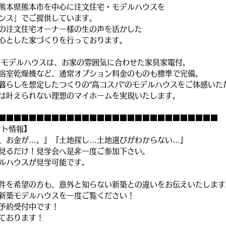
熊本県熊本市を中心に注文住宅・モデルハウスを
ンス」でご提供しています。
の注文住宅オーナー様の生の声を活かした
心とした家づくりを行っております。
うモデルハウスは、お家の雰囲気に合わせた家具家電付。
浴室乾燥機など、通常オプション料金のものも標準で完備。
暮らしを想定したつくりの”高コスパ”のモデルハウスをご体感いた
は叶えられない理想のマイホームを実現いたします。
■■■■■■■■■■■■■■■■■■■■■■■■■■■■■
ント情報】
、お金が…。』『土地探し…土地選びがわからない…』
見るだけ！見学会へ是非一度ご参加下さい。
ルハウスが見学可能です。
件を希望の方も、意外と知らない新築との違いをお伝えいたします
新築モデルハウスを一度ご覧ください！
予約受付中です！
ております！