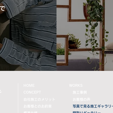
で
e
HOME
WORKS
CONCEPT
施工事例
自社施工のメリット
お客様の声
お客様とのお約束
写真で見る施工ギャラリ
標準仕様
間取りギャラリー