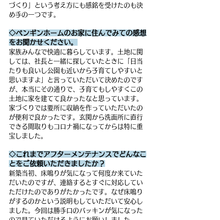
づくり」という考え方にも感銘を受けたのも決
め手の一つです。
◇ペンギンホームのお家に住んでみての感想
をお聞かせください。
家族みんなで快適に暮らしています。土地に関
しては、社長と一緒に探していたときに「日当
たりも良いし公園も近いから子育てしやすいと
思いますよ」と言っていただいて決めたのです
が、本当にその通りで、子育てもしやすくこの
土地に家を建てて良かったなと思っています。
家づくりでは要所に収納を作っていただいたの
が便利で良かったです。玄関から洗面所に直行
できる間取りもコロナ禍になってからは特に重
宝しました。
◇これまでアフターメンテナンスでどんなこ
とをご依頼いただきましたか？
新築当初、床鳴りが気になって何度か来ていた
だいたのですが、連絡するとすぐに対応してい
ただけたのでありがたかったです。なぜ床鳴り
がするのかという説明もしていただいて安心し
ました。今回は勝手口のパッキンが気になった
ので見ていただけるようにお願いしました。