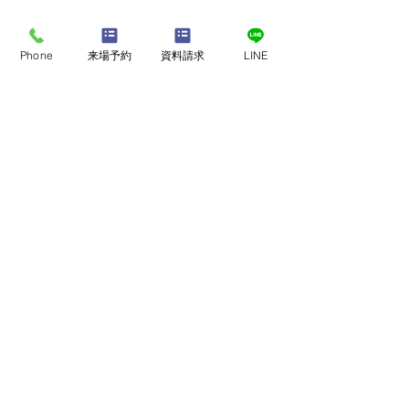
Phone
来場予約
資料請求
LINE
このたびの地震で被災さ
熊本地震で被災
れた皆さまへ
様へ
店舗・モデルハウスで
​家づくり相談会
このたびの地震により、お亡
このたびの地震に
くなりになられた方々に謹ん
れた皆様に、 心
来店予約
で追悼の意を表しますととも
い申し上げます。
に、ご遺族の皆さまへ心より
は、社員、協力業
お悔やみ申し上げます。 ま
確保しながら こ
オンライン相談会
た、被災された皆さま、不安
まいづくりをお任
ご予約はこちら
な日々を過ごされている皆さ
たOB様を 優先に
まに、心よりお見舞い申し上
応急対応を順次お
げます。 私たち熊本で住ま
ります。 地域の
いづくりに携わる企業とし
て、少しでも皆様