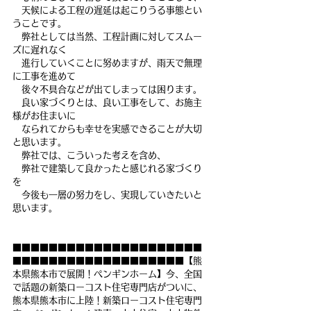
　天候による工程の遅延は起こりうる事態とい
うことです。
　弊社としては当然、工程計画に対してスムー
ズに遅れなく
　進行していくことに努めますが、雨天で無理
に工事を進めて
　後々不具合などが出てしまっては困ります。
　良い家づくりとは、良い工事をして、お施主
様がお住まいに
　なられてからも幸せを実感できることが大切
と思います。
　弊社では、こういった考えを含め、
　弊社で建築して良かったと感じれる家づくり
を
　今後も一層の努力をし、実現していきたいと
思います。
■■■■■■■■■■■■■■■■■■■■■
■■■■■■■■■■■■■■■■■■■【熊
本県熊本市で展開！ペンギンホーム】今、全国
で話題の新築ローコスト住宅専門店がついに、
熊本県熊本市に上陸！新築ローコスト住宅専門