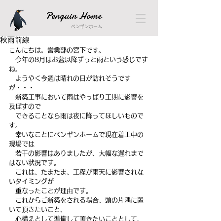
Penguin Home
ペンギンホーム
秋雨前線
こんにちは。営業部の宮下です。
　今年の8月はお盆以降ずっと雨という感じです
ね。
　ようやく今週は晴れの日が訪れそうです
が・・・
　新築工事において雨はやっぱり工期に影響を
及ぼすので
　できることなら雨は夜に降ってほしいもので
す。
　幸いなことにペンギンホームで現在着工中の
現場では
　若干の影響はありましたが、大幅な遅れまで
はない状況です。
　これは、たまたま、工程が雨天に影響されな
いタイミングが
　重なったことが理由です。
　これからご新築をされる場合、頭の片隅に置
いて頂きたいこと、
　心構えとして準備して頂きたいこととして、