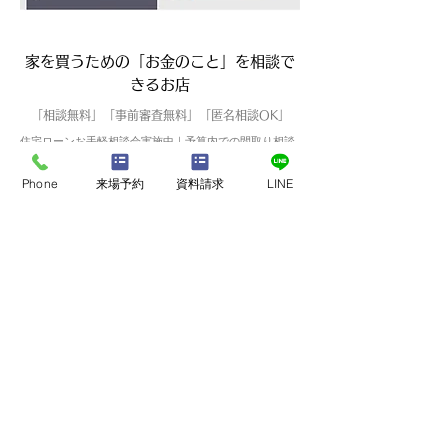
家を買うための「お金のこと」を相談で
きるお店
「相談無料」「事前審査無料」「匿名相談OK」
住宅ローンお手軽相談会実施中｜予算内での間取り相談
◆車のローンがある… ◆教育ローンがある… ◆キャッ
シングローンがある…
Phone
来場予約
資料請求
LINE
◆屋根の形状を考えれば安くなる？ ◆水廻りのグレー
ドの見直し？ ◆外構の見直し？
ペンギンホームなら住宅ローンが通せるかもしれませ
ん。
あなたも幸せな新生活をスタートさせてみませんか？あ
なたは、このサイトと出会ったことで住宅ローンに
関する多くの常識が間違っていたと気付き、住宅ローン
審査に強い不動産会社とはどのようなものか知っていた
だけることでしょう。