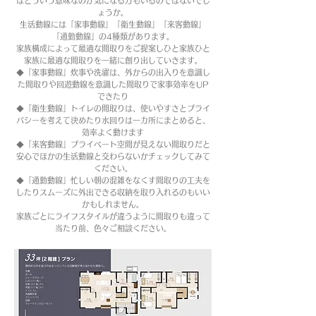
はどういう意味なのか気になる方もいるのではないでし
ょうか。
生活動線には「家事動線」「衛生動線」「来客動線」
「通勤動線」の4種類があります。
家族構成によって最適な間取りをご提案しひと家族ひと
家族に最適な間取りを一緒に創り出していきます。
◆「家事動線」炊事や洗濯は、外からの出入りを意識し
た間取りや回遊動線を意識した間取りで家事効率をUP
できたり
◆「衛生動線」トイレの間取りは、使いやすさとプライ
バシーを考えて決めたり水回りは一カ所にまとめると、
効率よく動けます
◆「来客動線」プライベート空間が見えない間取りだと
安心でほかの生活動線と交わらないかチェックしてみて
ください。
◆「通勤動線」忙しい朝の混雑をなくす間取りの工夫を
したりスムーズに外出できる収納を取り入れるのもいい
かもしれません。
家族ごとにライフスタイルが違うように間取りも違って
当たり前、色々ご相談ください。