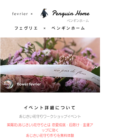
Penguin Home
fevrier ×
ペンギンホーム
フェヴリエ × ペンギンホーム
イベント詳細について
あじさい花守りワークショップイベント
紫陽花(あじさい)花守りとは 恋愛成就・厄除け・金運ア
ップに効く
あじさい花守り作りを無料体験