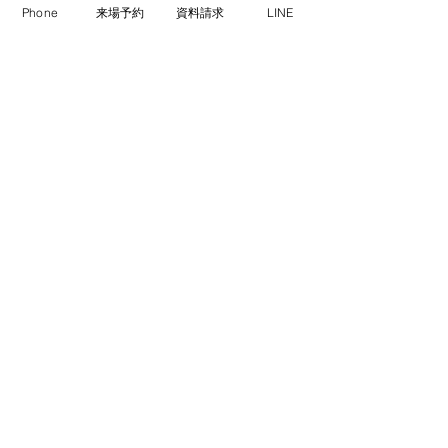
Phone
来場予約
資料請求
LINE
ご予約は下記フォームより
【開催日】
2026年5月27日(水曜日)
​10:00～｜13:00～
お名前
*
ふりがな
お電話番号
*