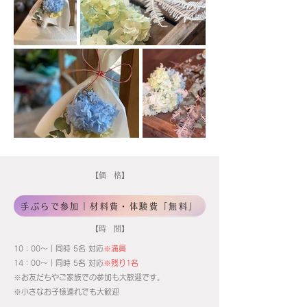
【価 格】
手ぶらで参加｜材料費・体験費「無料」
【時 間】
10：00～｜同時 5名 対応
※満員
14：00～｜同時 5名 対応
※残り1名
​※お友だちやご家族での参加も大歓迎です。
​※小さなお子様連れでも大歓迎