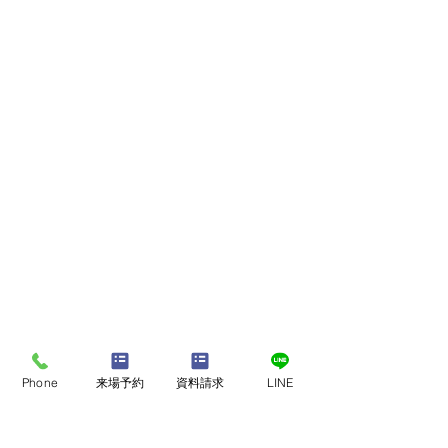
全ての空間にこだわりを詰め込んでお気
に入りの空間に
Phone
来場予約
資料請求
LINE
ニッチやアーチ使いを真似したくなるお
家です