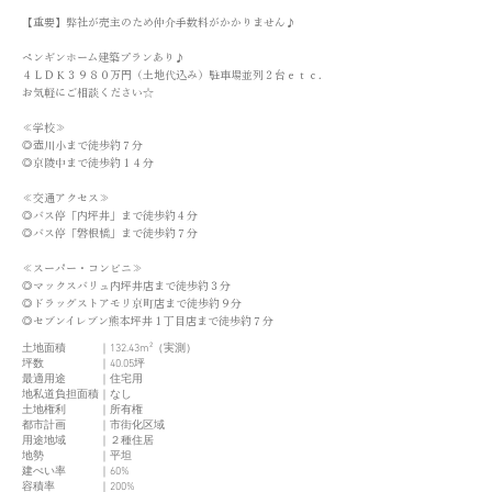
【重要】弊社が売主のため仲介手数料がかかりません♪
ペンギンホーム建築プランあり♪
４ＬＤＫ３９８０万円（土地代込み）駐車場並列２台ｅｔｃ．
お気軽にご相談ください☆
≪学校≫
◎壺川小まで徒歩約７分
◎京陵中まで徒歩約１４分
≪交通アクセス≫
◎バス停「内坪井」まで徒歩約４分
◎バス停「磐根橋」まで徒歩約７分
≪スーパー・コンビニ≫
◎マックスバリュ内坪井店まで徒歩約３分
◎ドラッグストアモリ京町店まで徒歩約９分
◎セブンイレブン熊本坪井１丁目店まで徒歩約７分
土地面積 ｜132.43m²（実測）
坪数 ｜40.05坪
最適用途 ｜住宅用
地私道負担面積｜なし
土地権利 ｜所有権
都市計画 ｜市街化区域
用途地域 ｜２種住居
地勢 ｜平坦
建ぺい率 ｜60%
容積率 ｜200%