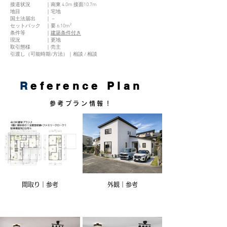
接道状況 ｜南東 4.0m 接面10.7m
地目 ｜宅地
国土法届出 ｜－
セットバック ｜要 6.10m²
条件等 ｜
建築条件付き
現況 ｜更地
取引態様 ｜売主
引渡し（可能時期/方法）｜相談 / 相談
R
eference Plan
参考プラン情報！
間取り｜参考
外観｜参考