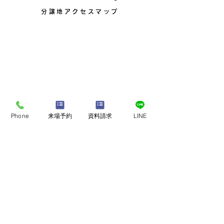
分譲地アクセスマップ
Phone
来場予約
資料請求
LINE
​フォームからのご予約
​前日・当日のご予約は必ずお電話にてお願いいたします
内容を確認させていただいた上、担当者よりご連絡いたします。
本フォームからのお申込み後、
弊社からお客様へのご連絡をもっ
て、ご予約の確定
とさせていただきます。